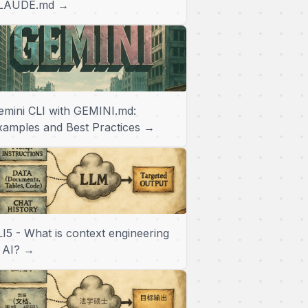
LAUDE.md →
emini CLI with GEMINI.md:
xamples and Best Practices →
LI5 - What is context engineering
n AI? →