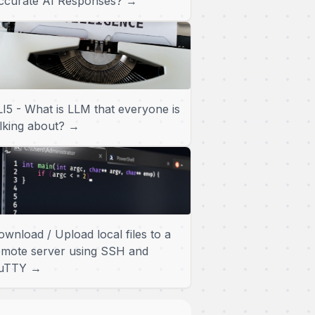
ccurate AI Responses? →
LI5 - What is LLM that everyone is
alking about? →
ownload / Upload local files to a
emote server using SSH and
uTTY →