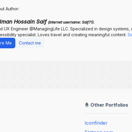
ut Author:
lman Hossain Saif
(internet username: Saif71).
d UX Engineer @ManagingLife LLC. Specialized in design systems, us
essibility specialist. Loves travel and creating meaningful content.
Sa
ire Me
Contact me
🤞 Other Portfolios
Iconfinder