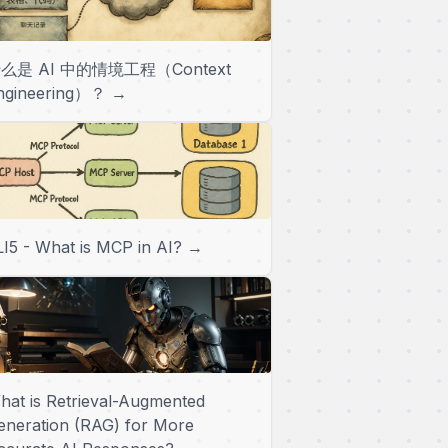
么是 AI 中的情境工程（Context
ngineering）？ →
LI5 - What is MCP in AI? →
hat is Retrieval-Augmented
eneration (RAG) for More