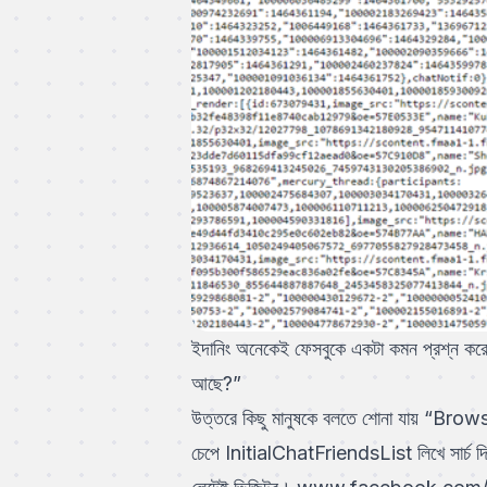
ইদানিং অনেকেই ফেসবুকে একটা কমন প্রশ্ন কর
আছে?”
উত্তরে কিছু মানুষকে বলতে শোনা যায় “B
চেপে InitialChatFriendsList লিখে সার্চ 