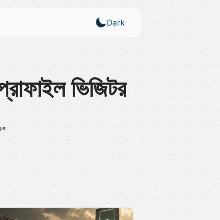
Dark
োফাইল ভিজিটর
?”