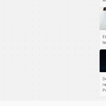
A
E
t
D
r
P